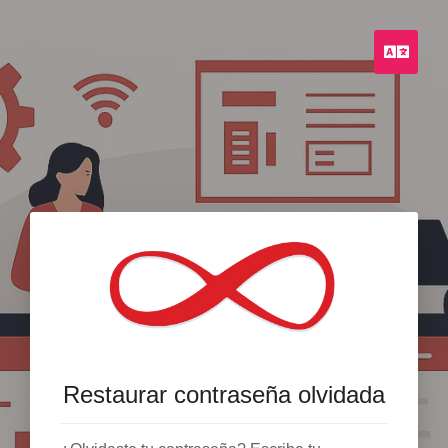
Espa
Restaurar contraseña olvidada