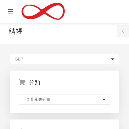
se
Mobile
ile
Menu
nu
結帳
T
S
分類