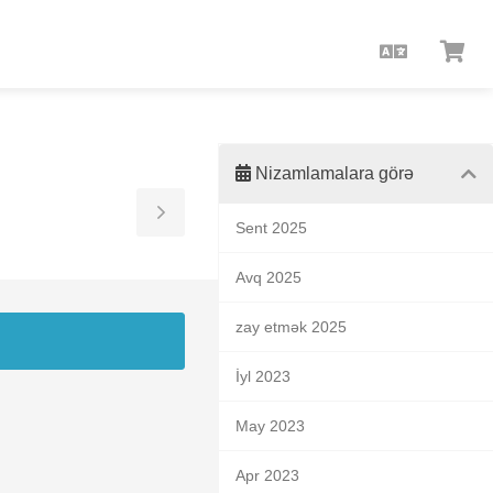
Azerbaija
Səb
bax
Nizamlamalara görə
Toggle
Sent 2025
Sidebar
Avq 2025
zay etmək 2025
İyl 2023
May 2023
Apr 2023