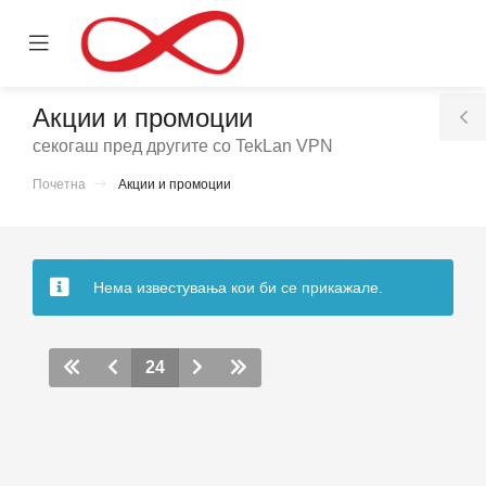
se
Mobile
ile
Menu
nu
Акции и промоции
T
секогаш пред другите со TekLan VPN
S
Почетна
Акции и промоции
вачка
а
Нема известувања кои би се прикажале.
24