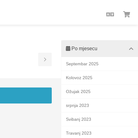
Hrvatski
Pre
koš
Po mjesecu
Toggle
Septembar 2025
Sidebar
Kolovoz 2025
Ožujak 2025
srpnja 2023
Svibanj 2023
Travanj 2023