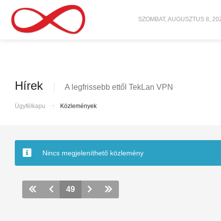
SZOMBAT, AUGUSZTUS 8, 20
Hírek
A legfrissebb ettől TekLan VPN
Ügyfélkapu
Közlemények
Nincs megjeleníthető közlemény
49