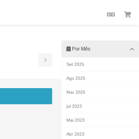
Portuguê
Visu
car
Por Mês
Toggle
Set 2025
Sidebar
Ago 2025
Mar 2025
jul 2023
Mai 2023
Abr 2023