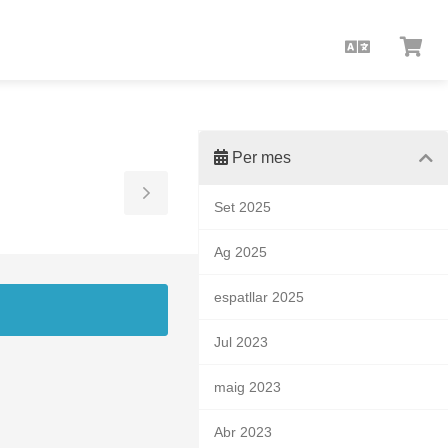
Català
Veu
Car
Per mes
Toggle
Set 2025
Sidebar
Ag 2025
espatllar 2025
Jul 2023
maig 2023
Abr 2023