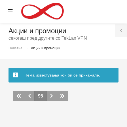
se
Mobile
ile
Menu
nu
Акции и промоции
T
секогаш пред другите со TekLan VPN
S
Почетна
Акции и промоции
вачка
а
Нема известувања кои би се прикажале.
95