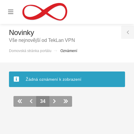
se
Mobile
ile
Menu
nu
Novinky
T
Vše nejnovější od TekLan VPN
S
Domovská stránka portálu
Oznámení
Žádná oznámení k zobrazení
34