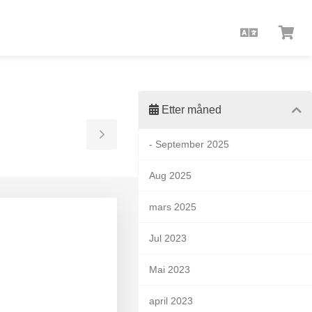
Norwegia
Se
han
»
Etter måned
Toggle
- September 2025
Sidebar
Aug 2025
mars 2025
Jul 2023
d
Mai 2023
april 2023